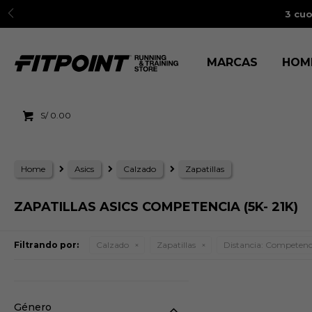
3 cuo
MARCAS
HOM
S/
0.00
Home
Asics
Calzado
Zapatillas
ZAPATILLAS ASICS COMPETENCIA (5K- 21K)
Filtrando por:
Calzado
Zapatillas
Distancia:
Competencia
Género