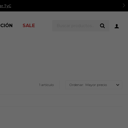
er TyC
ICIÓN
SALE
1 artículo
Mayor precio