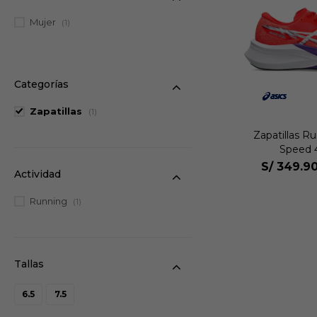
Mujer
(1)
Categorías
Zapatillas
(1)
Zapatillas R
Speed 
S/
349.9
Actividad
Running
(1)
6.5
7.5