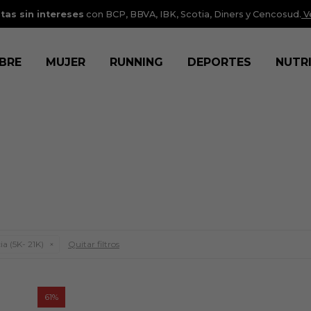
tas sin intereses
con BCP, BBVA, IBK, Scotia, Diners y Cencosud.
V
BRE
MUJER
RUNNING
DEPORTES
NUTR
 (5K- 21K)
Quitar filtros
61