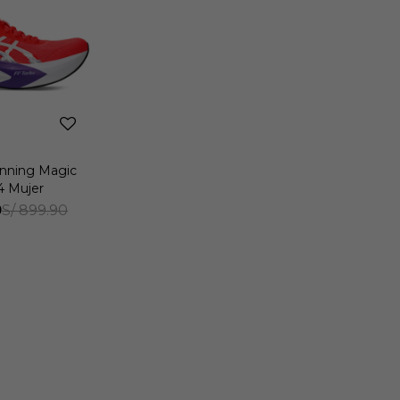
unning Magic
4 Mujer
0
S/
899.90