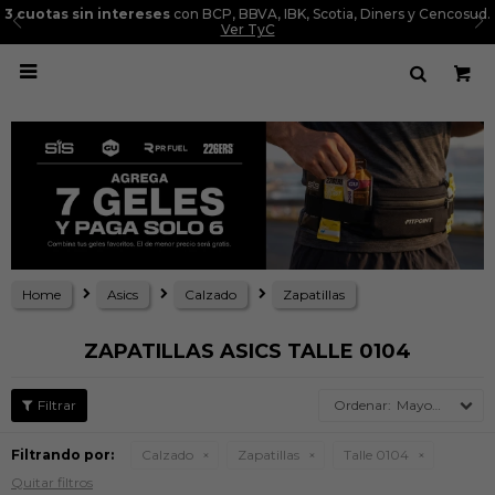
3 cuotas sin intereses
con BCP, BBVA, IBK, Scotia, Diners y Cencosud.
Ver TyC

Home
Asics
Calzado
Zapatillas
ZAPATILLAS ASICS TALLE 0104
Mayor precio
Filtrando por:
Calzado
Zapatillas
Talle 0104
Quitar filtros