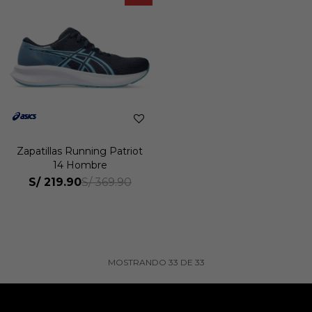
Zapatillas Running Patriot
14 Hombre
S/
219.90
S/
369.90
MOSTRANDO
33
DE
33