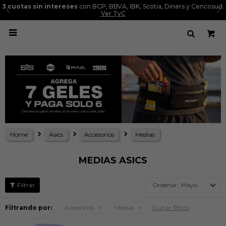
3 cuotas sin intereses
con BCP, BBVA, IBK, Scotia, Diners y Cencosud.
Ver TyC

Home
Asics
Accesorios
Medias
MEDIAS ASICS
Mayor precio
Filtrando por:
Accesorios
Medias
Quitar filtros