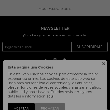
MOSTRANDO
19
DE
19
NEWSLETTER
¡Suscríbete y recibe todas nuestras novedades!
SUSCRIBIRME




Esta página usa Cookies
En esta web usamos cookies, para ofrecerte la mejor
experiencia online. Las cookies de este sitio web se
usan para personalizar el contenido y los anuncios,
ofrecer funciones de redes sociales y analizar el tráfico,
publicidad y análisis web. Puedes revisar mayores
detalles e información
aquí
.
ACEPTAR
RECHAZAR
© Copyright 2026 / Fitpoint