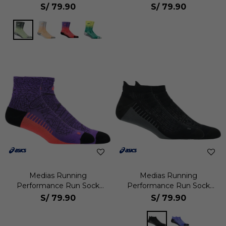
Crew Unisex
Quarter Unisex
S/
79.90
S/
79.90
Medias Running
Medias Running
Performance Run Sock
Performance Run Sock
Quarter Unisex
Ankle Unisex
S/
79.90
S/
79.90