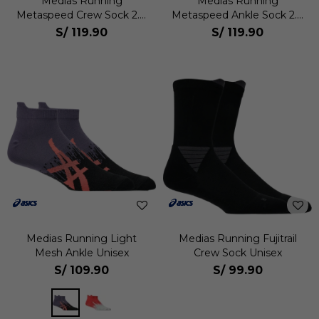
Medias Running
Medias Running
Metaspeed Crew Sock 2.0
Metaspeed Ankle Sock 2.0
Unisex
Unisex
S/
119.90
S/
119.90
Medias Running Light
Medias Running Fujitrail
Mesh Ankle Unisex
Crew Sock Unisex
S/
109.90
S/
99.90