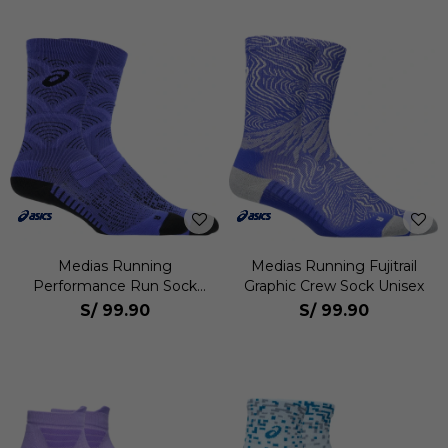
Medias Running
Medias Running Fujitrail
Performance Run Sock
Graphic Crew Sock Unisex
Crew Unisex
S/
99.90
S/
99.90