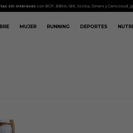
tas sin intereses
con BCP, BBVA, IBK, Scotia, Diners y Cencosud.
V
BRE
MUJER
RUNNING
DEPORTES
NUTR