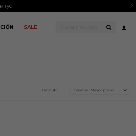
er TyC
ICIÓN
SALE
1 artículo
Mayor precio