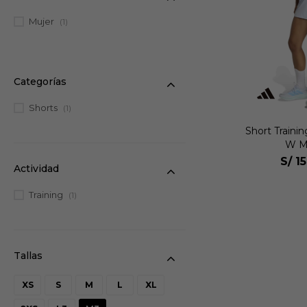
Mujer
(1)
Categorías
Shorts
(1)
Short Traini
W M
S/
1
Actividad
Training
(1)
XS
S
M
L
XL