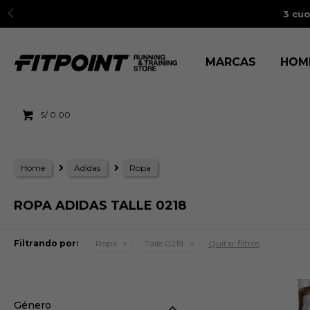
3 cuo
MARCAS
HOM
S/
0.00
Home
Adidas
Ropa
ROPA ADIDAS TALLE 0218
Filtrando por:
Ropa
Talle 0218
Quitar filtros
Género