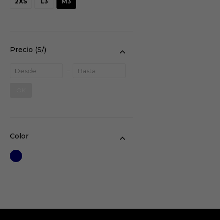
2XS
L3
M3
Precio
(S/)
OK
Color