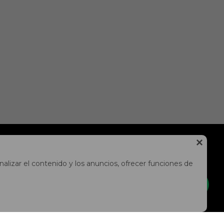

NEWSLETTER
alizar el contenido y los anuncios, ofrecer funciones de
¡Suscríbete y recibe todas nuestras novedades!
SUSCRIBIRME


