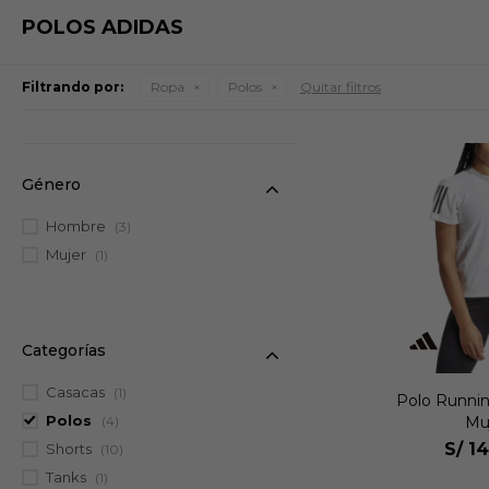
POLOS ADIDAS
Filtrando por:
Ropa
Polos
Quitar filtros
Género
Hombre
(3)
Mujer
(1)
Categorías
Casacas
(1)
Polo Runnin
Polos
Mu
(4)
S/
14
Shorts
(10)
Tanks
(1)