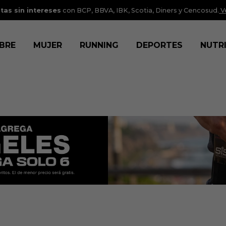
tas sin intereses
con BCP, BBVA, IBK, Scotia, Diners y Cencosud.
V
BRE
MUJER
RUNNING
DEPORTES
NUTR