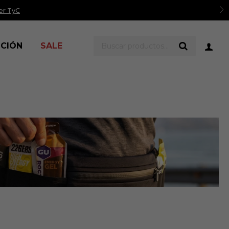
er TyC
ICIÓN
SALE