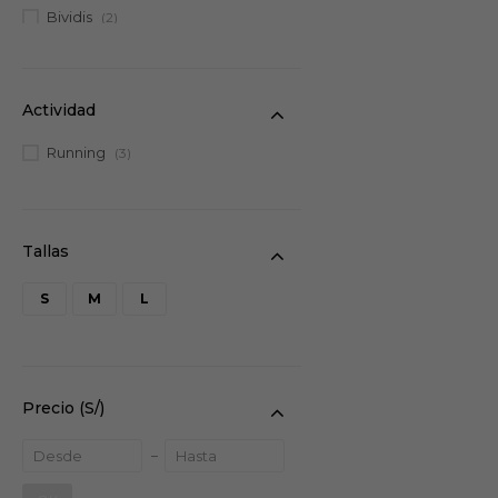
Bividis
(2)
Bras
(2)
Actividad
Running
(3)
S
M
L
Precio
(S/)