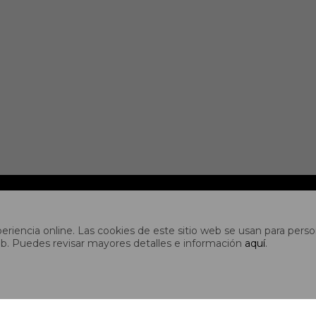
CUENTA
riencia online. Las cookies de este sitio web se usan para person
s web. Puedes revisar mayores detalles e información
aquí
.
idad
Mi cuenta
es
Mis compras
es
Mis direcciones
ones
Wish List