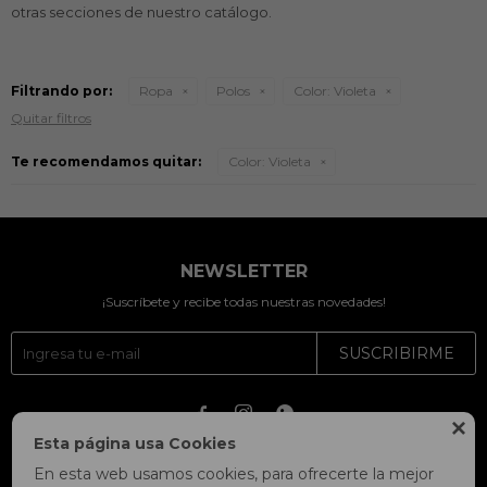
otras secciones de nuestro catálogo.
Filtrando por:
Ropa
Polos
Color:
Violeta
Quitar filtros
Te recomendamos quitar:
Color:
Violeta
NEWSLETTER
¡Suscríbete y recibe todas nuestras novedades!
SUSCRIBIRME




Esta página usa Cookies
En esta web usamos cookies, para ofrecerte la mejor