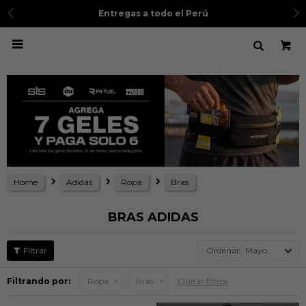
Entregas a todo el Perú

Home
Adidas
Ropa
Bras
BRAS ADIDAS
Mayor precio
Filtrando por:
Ropa
Bras
Quitar filtros