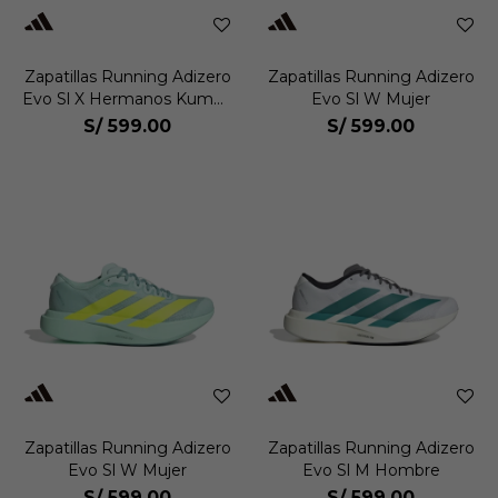
Zapatillas Running Adizero
Zapatillas Running Adizero
Evo Sl X Hermanos Kumori
Evo Sl W Mujer
Hombre
S/
599.00
S/
599.00
Zapatillas Running Adizero
Zapatillas Running Adizero
Evo Sl W Mujer
Evo Sl M Hombre
S/
599.00
S/
599.00