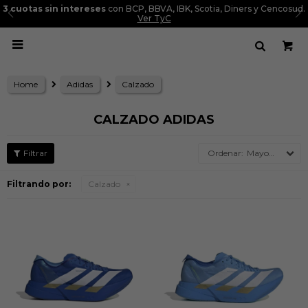
3 cuotas sin intereses
con BCP, BBVA, IBK, Scotia, Diners y Cencosud.
Ver TyC

Home
Adidas
Calzado
CALZADO ADIDAS
Mayor precio
Filtrando por:
Calzado