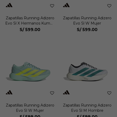
Zapatillas Running Adizero
Zapatillas Running Adizero
Evo Sl X Hermanos Kumori
Evo Sl W Mujer
Hombre
S/
599.00
S/
599.00
Zapatillas Running Adizero
Zapatillas Running Adizero
Evo Sl W Mujer
Evo Sl M Hombre
S/
599.00
S/
599.00