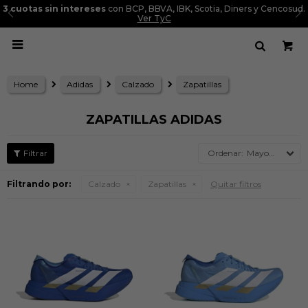
3 cuotas sin intereses
con BCP, BBVA, IBK, Scotia, Diners y Cencosud.
Ver TyC

Home
Adidas
Calzado
Zapatillas
ZAPATILLAS ADIDAS
Mayor precio
Filtrando por:
Calzado
Zapatillas
Quitar filtros