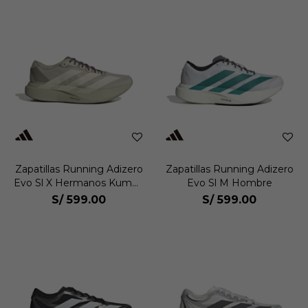
Zapatillas Running Adizero
Zapatillas Running Adizero
Evo Sl X Hermanos Kumori
Evo Sl M Hombre
Hombre
S/
599.00
S/
599.00