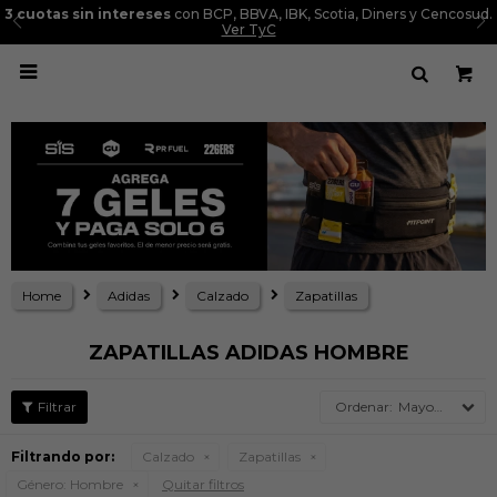
3 cuotas sin intereses
con BCP, BBVA, IBK, Scotia, Diners y Cencosud.
Ver TyC

Home
Adidas
Calzado
Zapatillas
ZAPATILLAS ADIDAS HOMBRE
Mayor precio
Filtrando por:
Calzado
Zapatillas
Género:
Hombre
Quitar filtros