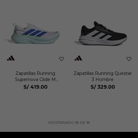
Zapatillas Running
Zapatillas Running Questar
Supernova Glide M
3 Hombre
Hombre
S/
419.00
S/
329.00
MOSTRANDO
18
DE
18