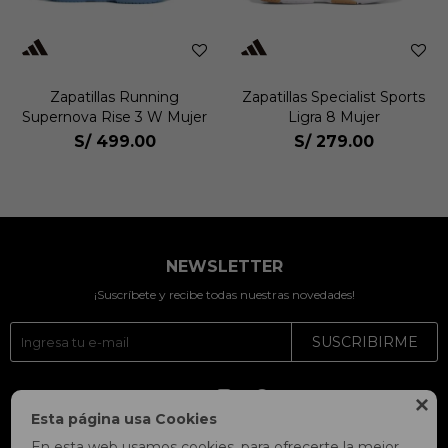
Zapatillas Running
Zapatillas Specialist Sports
Supernova Rise 3 W Mujer
Ligra 8 Mujer
S/
499.00
S/
279.00
NEWSLETTER
¡Suscríbete y recibe todas nuestras novedades!
SUSCRIBIRME




Esta página usa Cookies
En esta web usamos cookies, para ofrecerte la mejor