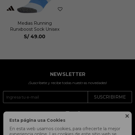
Medias Running
Runxboost Sock Unisex
S/
49.00
NEWSLETTER
¡Suscríbete y recibe todas nuestras novedades!
SUSCRIBIRME




Esta página usa Cookies
En esta web usamos cookies, para ofrecerte la mejor
experiencia online. Las cookies de este sitio web se