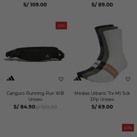
S/
109.00
S/
89.00
22
Canguro Running Run WB
Medias Urbano Trx Mt Sck
Unisex
3Pp Unisex
S/
84.90
S/
69.00
S/
109.00
20