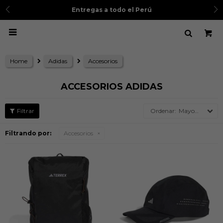
3 cuotas sin intereses
con BCP,
a todo el Perú
V

Home
Adidas
Accesorios
ACCESORIOS ADIDAS
Mayor precio
Filtrando por:
Accesorios