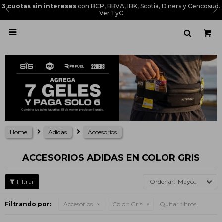
3 cuotas sin intereses
con BCP, BBVA, IBK, Scotia, Diners y Cencosud.
Ver TyC

Home
Adidas
Accesorios
ACCESORIOS ADIDAS EN COLOR GRIS
Mayor precio
Filtrando por:
Accesorios
Color:
Gris
Quitar filtros