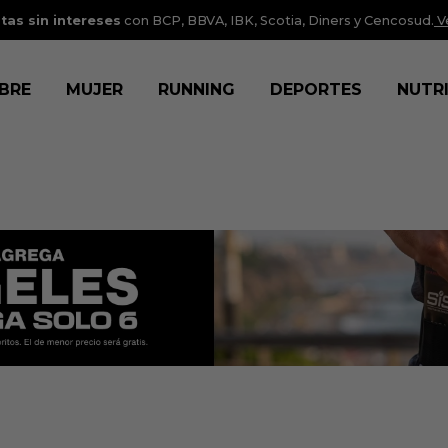
tas sin intereses
con BCP, BBVA, IBK, Scotia, Diners y Cencosud.
V
BRE
MUJER
RUNNING
DEPORTES
NUTR