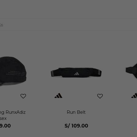
os
ng RunxAdiz
Run Belt
sex
19.00
S/
109.00