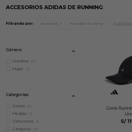
ACCESORIOS ADIDAS DE RUNNING
Filtrando por:
Accesorios
Actividad:
Running
Quitar filtr
Género
Hombre
(7)
Mujer
(7)
Categorías
Gorras
(3)
Gorra Runni
Medias
Uni
(1)
S/
1
Cinturones
(1)
Canguros
(2)