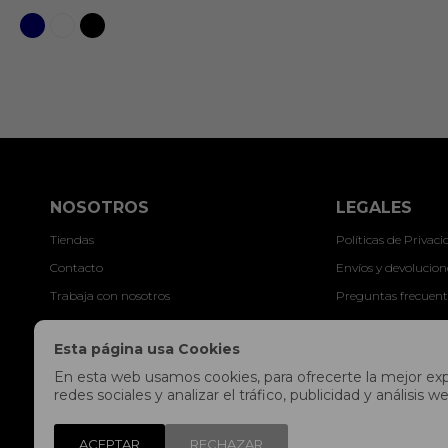
NOSOTROS
LEGALES
Tiendas
Políticas de Privac
Contacto
Envíos y devolucion
Trabaja con nosotros
Preguntas frecuent
Libro de reclamaciones
Términos y condici
Esta página usa Cookies
Legales y Promocio
En esta web usamos cookies, para ofrecerte la mejor expe
redes sociales y analizar el tráfico, publicidad y análisi
ACEPTAR
RECHAZAR