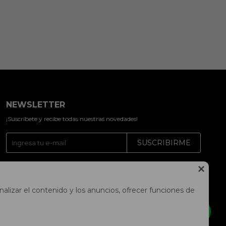
NEWSLETTER
¡Suscríbete y recibe todas nuestras novedades!
SUSCRIBIRME




alizar el contenido y los anuncios, ofrecer funciones de