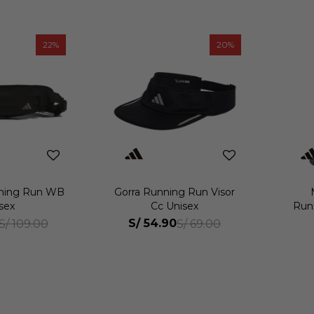
22
20
ning Run WB
Gorra Running Run Visor
sex
Cc Unisex
Run
S/
54.90
S/
109.00
S/
69.00