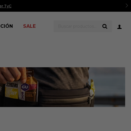
er TyC
ICIÓN
SALE