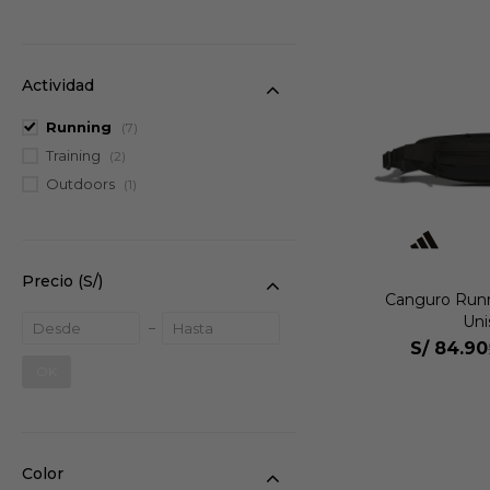
Actividad
Running
(7)
Training
(2)
Outdoors
(1)
Precio
(S/)
Canguro Run
Uni
S/
84.90
OK
Color