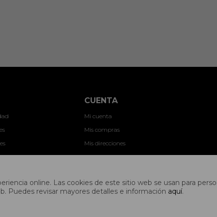
CUENTA
idad
Mi cuenta
es
Mis compras
es
Mis direcciones
ones
Wish List
nes
riencia online. Las cookies de este sitio web se usan para person
s web. Puedes revisar mayores detalles e información
aquí
.