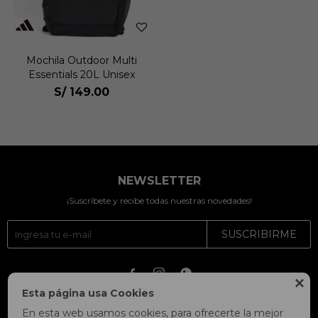
Mochila Outdoor Multi
Essentials 20L Unisex
S/
149.00
NEWSLETTER
¡Suscríbete y recibe todas nuestras novedades!
SUSCRIBIRME




Esta página usa Cookies
En esta web usamos cookies, para ofrecerte la mejor