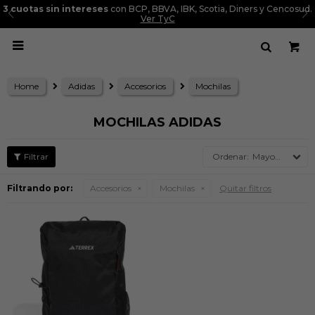
3 cuotas sin intereses
con BCP, BBVA, IBK, Scotia, Diners y Cencosud.
Ver TyC

Home
Adidas
Accesorios
Mochilas
MOCHILAS ADIDAS
Mayor precio
Filtrando por:
Accesorios
Mochilas
Quitar filtros