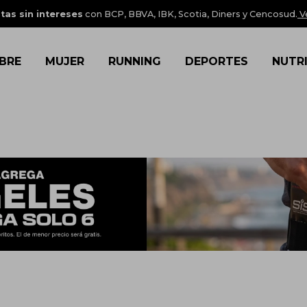
tas sin intereses
con BCP, BBVA, IBK, Scotia, Diners y Cencosud.
V
BRE
MUJER
RUNNING
DEPORTES
NUTR