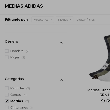
MEDIAS ADIDAS
Filtrando por:
Accesorios
Medias
Quitar filtros
Género
Hombre
(2)
Mujer
(2)
Categorías
Mochilas
(2)
Medias Urban
Gorras
3Pp U
(4)
S/
6
Medias
(2)
Cinturones
(1)