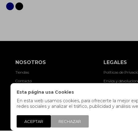
NOSOTROS
LEGALES
Tiendas
Políticas de Privac
Contacto
Envíos y devolucion
Trabaja con nosotros
Preguntas frecuent
Esta página usa Cookies
Libro de reclamaciones
Términos y condici
En esta web usamos cookies, para ofrecerte la mejor expe
redes sociales y analizar el tráfico, publicidad y análisi
Legales y Promocio
ACEPTAR
RECHAZAR