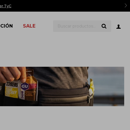
er TyC
ICIÓN
SALE