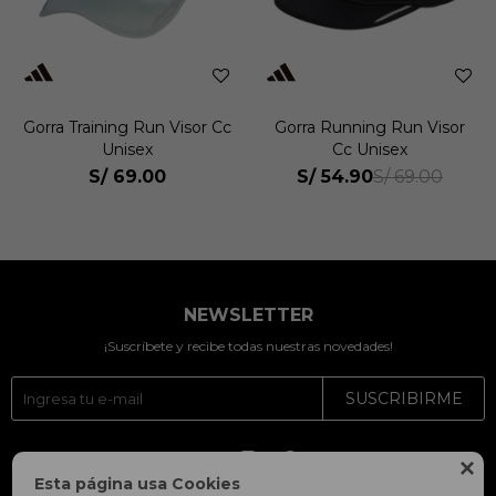
Gorra Training Run Visor Cc
Gorra Running Run Visor
Unisex
Cc Unisex
S/
69.00
S/
54.90
S/
69.00
NEWSLETTER
¡Suscríbete y recibe todas nuestras novedades!
SUSCRIBIRME




Esta página usa Cookies