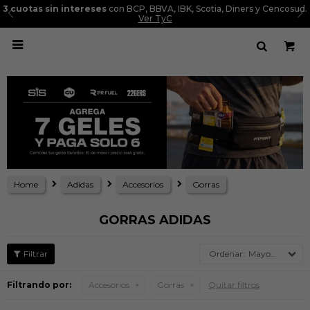
3 cuotas sin intereses
con BCP, BBVA, IBK, Scotia, Diners y Cencosud.
Ver TyC

Home
Adidas
Accesorios
Gorras
GORRAS ADIDAS
Mayor precio
Filtrando por:
Accesorios
Gorras
Quitar filtros