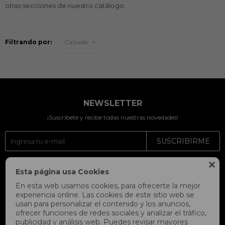
otras secciones de nuestro catálogo.
Filtrando por:
Calzado
NEWSLETTER
¡Suscríbete y recibe todas nuestras novedades!
SUSCRIBIRME




Esta página usa Cookies
En esta web usamos cookies, para ofrecerte la mejor
experiencia online. Las cookies de este sitio web se
usan para personalizar el contenido y los anuncios,
ofrecer funciones de redes sociales y analizar el tráfico,
publicidad y análisis web. Puedes revisar mayores