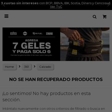
3 cuotas sin intereses
con BCP, BBVA, IBK, Scotia, Diners y Cencosud.
Ver TyC

Home
361
Calzado
NO SE HAN RECUPERADO PRODUCTOS
¡Lo sentimos! No hay productos en esta
sección.
Inténtalo nuevamente con otros criterios de filtrado o busca en