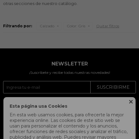
otras secciones de nuestro catálogo.
Filtrando por:
Calzado
Color:
Gris
Quitar filtros
NEWSLETTER
¡Suscríbete y recibe todas nuestras novedades!
SUSCRIBIRME




Esta página usa Cookies
En esta web usamos cookies, para ofrecerte la mejor
experiencia online. Las cookies de este sitio web se
usan para personalizar el contenido y los anuncios,
ofrecer funciones de redes sociales y analizar el tráfico,
publicidad y análisis web. Puedes revisar mayores