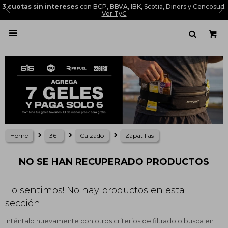
3 cuotas sin intereses
con BCP, BBVA, IBK, Scotia, Diners y Cencosud.
Ver TyC

Home
361
Calzado
Zapatillas
NO SE HAN RECUPERADO PRODUCTOS
¡Lo sentimos! No hay productos en esta
sección.
Inténtalo nuevamente con otros criterios de filtrado o busca en