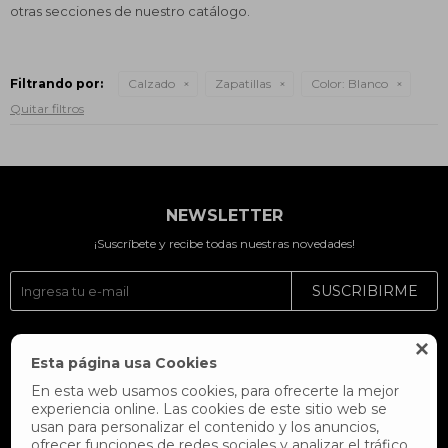
otras secciones de nuestro catálogo.
Filtrando por:
Calzado
Zapatillas
Color:
Blanco
Quitar filtros
NEWSLETTER
¡Suscríbete y recibe todas nuestras novedades!
SUSCRIBIRME




Esta página usa Cookies
En esta web usamos cookies, para ofrecerte la mejor
experiencia online. Las cookies de este sitio web se
usan para personalizar el contenido y los anuncios,
ofrecer funciones de redes sociales y analizar el tráfico,