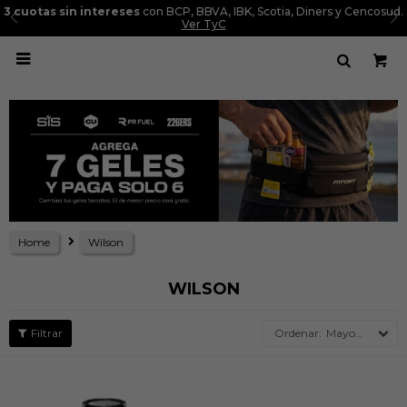
3 cuotas sin intereses
con BCP, BBVA, IBK, Scotia, Diners y Cencosud.
Ver TyC

Home
Wilson
WILSON
Mayor precio