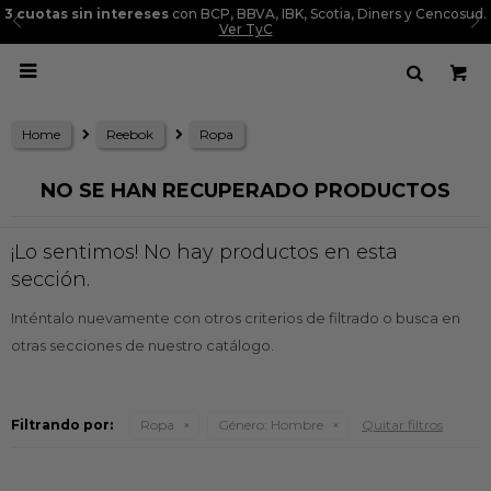
3 cuotas sin intereses
con BCP, BBVA, IBK, Scotia, Diners y Cencosud.
Ver TyC

Home
Reebok
Ropa
NO SE HAN RECUPERADO PRODUCTOS
¡Lo sentimos! No hay productos en esta
sección.
Inténtalo nuevamente con otros criterios de filtrado o busca en
otras secciones de nuestro catálogo.
Filtrando por:
Ropa
Género:
Hombre
Quitar filtros