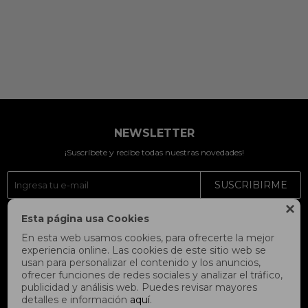
NEWSLETTER
¡Suscríbete y recibe todas nuestras novedades!
SUSCRIBIRME

Esta página usa Cookies



En esta web usamos cookies, para ofrecerte la mejor
experiencia online. Las cookies de este sitio web se
usan para personalizar el contenido y los anuncios,
ofrecer funciones de redes sociales y analizar el tráfico,
publicidad y análisis web. Puedes revisar mayores
detalles e información
aquí
.