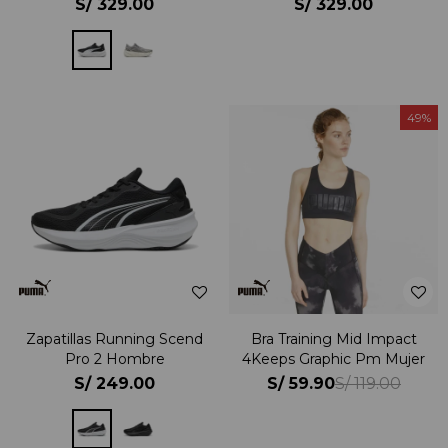
S/
329.00
S/
329.00
49
Zapatillas Running Scend
Bra Training Mid Impact
Pro 2 Hombre
4Keeps Graphic Pm Mujer
S/
249.00
S/
59.90
S/
119.00