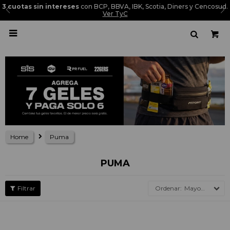
3 cuotas sin intereses
con BCP, BBVA, IBK, Scotia, Diners y Cencosud.
Ver TyC

Home
Puma
PUMA
Mayor precio