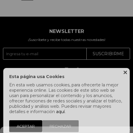
NEWSLETTER
¡Suscríbete y recibe todas nuestras novedades!
SUSCRIBIRME




Esta página usa Cookies
En esta web usamos cookies, para ofrecerte la mejor
experiencia online. Las cookies de este sitio web se
usan para personalizar el contenido y los anuncios,
ofrecer funciones de redes sociales y analizar el tráfico,
publicidad y análisis web. Puedes revisar mayores
detalles e información
aquí
.
ACEPTAR
RECHAZAR
© Copyright 2026 / Fitpoint