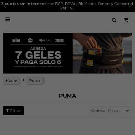
3 cuotas sin intereses
con BCP, BBVA, IBK, Scotia, Diners y Cencosud.
Ver TyC

Home
Puma
PUMA
Mayor precio