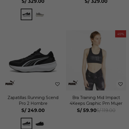
S/
329.00
S/
329.00
49
Zapatillas Running Scend
Bra Training Mid Impact
Pro 2 Hombre
4Keeps Graphic Pm Mujer
S/
249.00
S/
59.90
S/
119.00