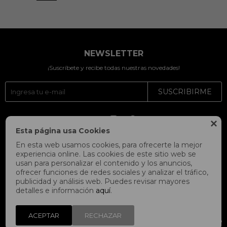
NEWSLETTER
¡Suscríbete y recibe todas nuestras novedades!
SUSCRIBIRME




Esta página usa Cookies
En esta web usamos cookies, para ofrecerte la mejor
experiencia online. Las cookies de este sitio web se
usan para personalizar el contenido y los anuncios,
ofrecer funciones de redes sociales y analizar el tráfico,
publicidad y análisis web. Puedes revisar mayores
detalles e información
aquí
.
ACEPTAR
RECHAZAR
© Copyright 2026 / Fitpoint