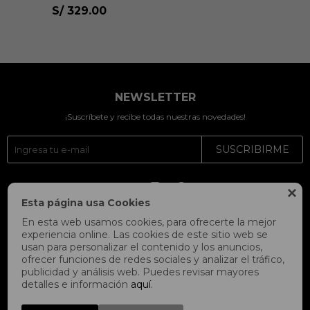
S/
329.00
NEWSLETTER
¡Suscríbete y recibe todas nuestras novedades!
SUSCRIBIRME




Esta página usa Cookies
En esta web usamos cookies, para ofrecerte la mejor
experiencia online. Las cookies de este sitio web se
usan para personalizar el contenido y los anuncios,
ofrecer funciones de redes sociales y analizar el tráfico,
publicidad y análisis web. Puedes revisar mayores
detalles e información
aquí
.