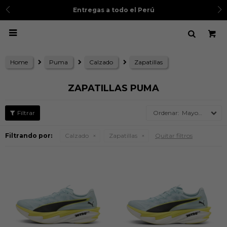
3
Entregas a todo el Perú

Home
Puma
Calzado
Zapatillas
ZAPATILLAS PUMA
Mayor precio
Filtrando por:
Calzado
Zapatillas
Quitar filtros