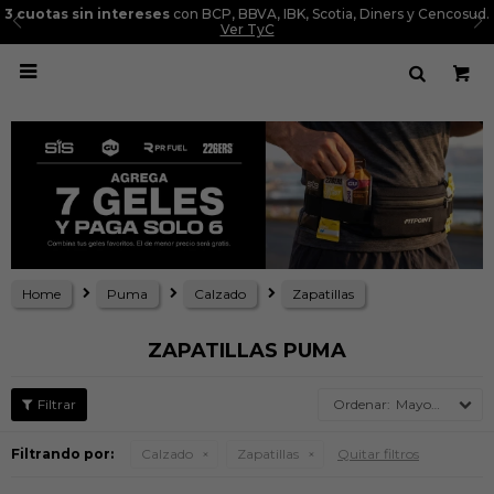
3 cuotas sin intereses
con BCP, BBVA, IBK, Scotia, Diners y Cencosud.
Ver TyC

Home
Puma
Calzado
Zapatillas
ZAPATILLAS PUMA
Mayor precio
Filtrando por:
Calzado
Zapatillas
Quitar filtros