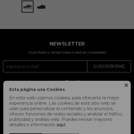
NEWSLETTER
¡Suscríbete y recibe todas nuestras novedades!
SUSCRIBIRME




Esta página usa Cookies
En esta web usamos cookies, para ofrecerte la mejor
experiencia online. Las cookies de este sitio web se
usan para personalizar el contenido y los anuncios,
ofrecer funciones de redes sociales y analizar el tráfico,
publicidad y análisis web. Puedes revisar mayores
detalles e información
aquí
.