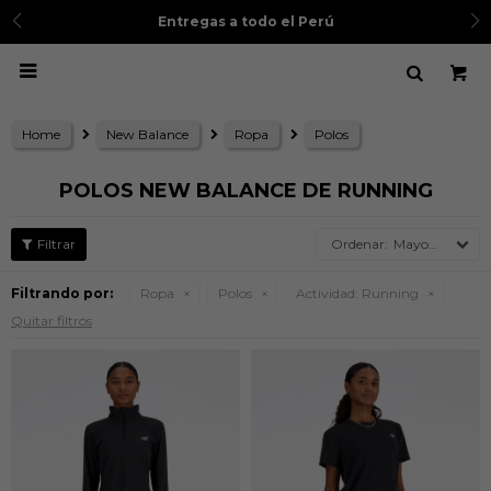
3 cuotas sin intereses
con BCP, BBVA, IBK, Scotia, Dine
Ver TyC

Home
New Balance
Ropa
Polos
POLOS NEW BALANCE DE RUNNING
Mayor precio
Filtrando por:
Ropa
Polos
Actividad:
Running
Quitar filtros