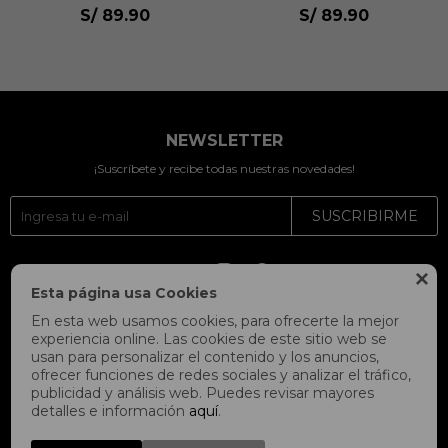
Unisex
Unisex
S/
89.90
S/
89.90
NEWSLETTER
¡Suscríbete y recibe todas nuestras novedades!
SUSCRIBIRME




Esta página usa Cookies
En esta web usamos cookies, para ofrecerte la mejor
experiencia online. Las cookies de este sitio web se
usan para personalizar el contenido y los anuncios,
ofrecer funciones de redes sociales y analizar el tráfico,
publicidad y análisis web. Puedes revisar mayores
detalles e información
aquí
.