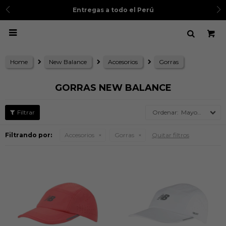
Entregas a todo el Perú

Home
New Balance
Accesorios
Gorras
GORRAS NEW BALANCE
Mayor precio
Filtrando por:
Accesorios
Gorras
Quitar filtros