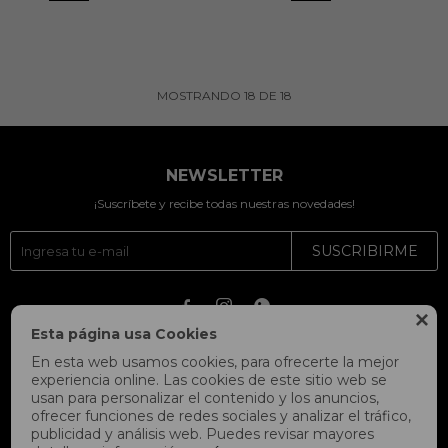
MOSTRANDO
18
DE
18
NEWSLETTER
¡Suscríbete y recibe todas nuestras novedades!
SUSCRIBIRME




Esta página usa Cookies
En esta web usamos cookies, para ofrecerte la mejor
experiencia online. Las cookies de este sitio web se
usan para personalizar el contenido y los anuncios,
ofrecer funciones de redes sociales y analizar el tráfico,
publicidad y análisis web. Puedes revisar mayores