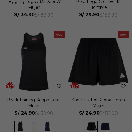
Legging Logo 365 Dora W
Polo Logo Cromen M
Mujer
Hombre
S/
34.90
S/
29.90
S/
89.90
S/
59.90
58
58
Bividi Training Kappa Fanti
Short Futbol Kappa Borda
Mujer
Mujer
S/
24.90
S/
24.90
S/
59.90
S/
59.90