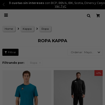
3 cuotas sin intereses
con BCP, BBVA, IBK, Scotia, Diners y Cencosud.
Ver TyC

Home
Kappa
Ropa
ROPA KAPPA
Mayor precio
Filtrando por:
Ropa
41