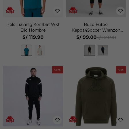
Polo Training Kombat Wkt
Buzo Futbol
Ello Hombre
Kappa4Soccer Wranzon
Hombre
S/
119.90
S/
99.00
S/
169.90
50
35