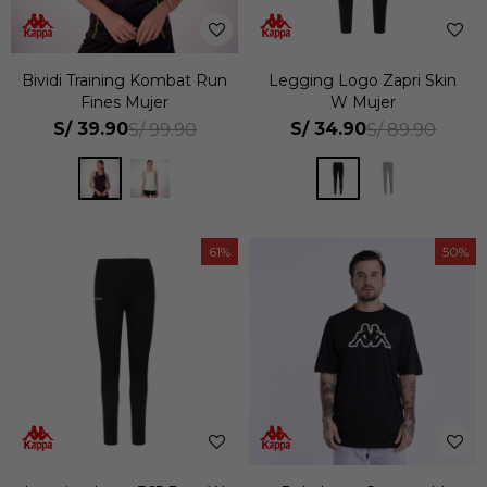
Bividi Training Kombat Run
Legging Logo Zapri Skin
Fines Mujer
W Mujer
S/
39.90
S/
34.90
S/
99.90
S/
89.90
61
50