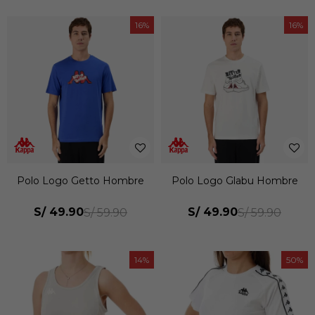
16
16
Polo Logo Getto Hombre
Polo Logo Glabu Hombre
S/
49.90
S/
49.90
S/
59.90
S/
59.90
14
50