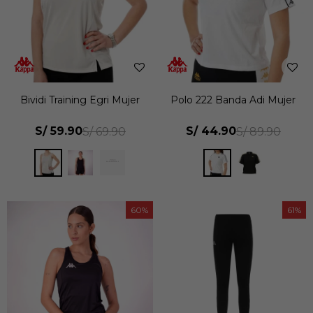
Bividi Training Egri Mujer
Polo 222 Banda Adi Mujer
S/
59.90
S/
44.90
S/
69.90
S/
89.90
60
61