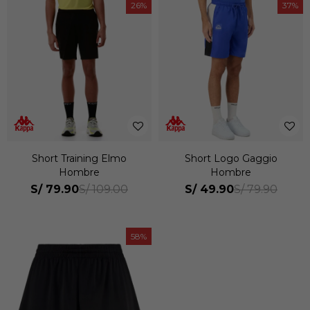
26
37
Short Training Elmo
Short Logo Gaggio
Hombre
Hombre
S/
79.90
S/
49.90
S/
109.00
S/
79.90
58