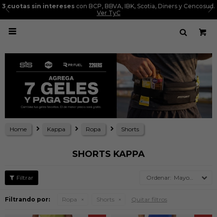
3 cuotas sin intereses
con BCP, BBVA, IBK, Scotia, Diners y Cencosud.
Ver TyC

Home
Kappa
Ropa
Shorts
SHORTS KAPPA
Mayor precio
Filtrando por:
Ropa
Shorts
Quitar filtros