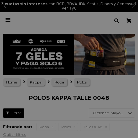
3 cuotas sin intereses
con BCP, BBVA, IBK, Scotia, Diners y Cencosud.
Ver TyC

Home
Kappa
Ropa
Polos
POLOS KAPPA TALLE 0048
Mayor precio
Filtrando por:
Ropa
Polos
Talle 0048
Quitar filtros