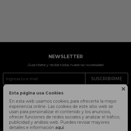
NEWSLETTER
¡Suscríbete y recibe todas nuestras novedades!
SUSCRIBIRME

Esta página usa Cookies



En esta web usamos cookies, para ofrecerte la mejor
experiencia online. Las cookies de este sitio web se
usan para personalizar el contenido y los anuncios,
ofrecer funciones de redes sociales y analizar el tráfico,
publicidad y análisis web. Puedes revisar mayores
detalles e información
aquí
.