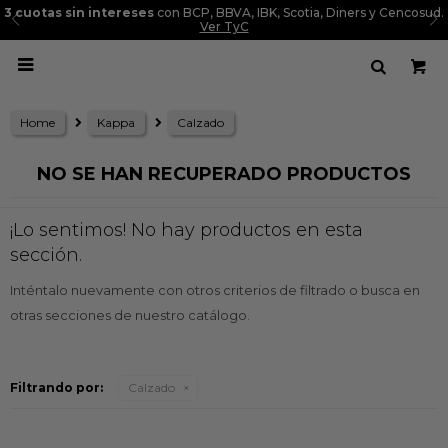
3 cuotas sin intereses
con BCP, BBVA, IBK, Scotia, Diners y Cencosud.
Ver TyC

Home
Kappa
Calzado
NO SE HAN RECUPERADO PRODUCTOS
¡Lo sentimos! No hay productos en esta
sección.
Inténtalo nuevamente con otros criterios de filtrado o busca en
otras secciones de nuestro catálogo.
Filtrando por:
Calzado