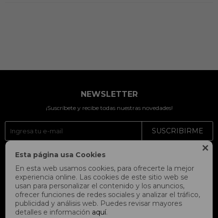
NEWSLETTER
¡Suscríbete y recibe todas nuestras novedades!
SUSCRIBIRME

Esta página usa Cookies



En esta web usamos cookies, para ofrecerte la mejor
experiencia online. Las cookies de este sitio web se
usan para personalizar el contenido y los anuncios,
ofrecer funciones de redes sociales y analizar el tráfico,
publicidad y análisis web. Puedes revisar mayores
detalles e información
aquí
.