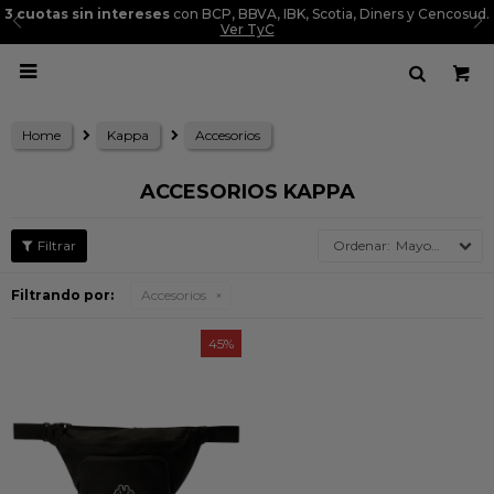
3 cuotas sin intereses
con BCP, BBVA, IBK, Scotia, Diners y Cencosud.
Ver TyC

Home
Kappa
Accesorios
ACCESORIOS KAPPA
Mayor precio
Filtrando por:
Accesorios
45