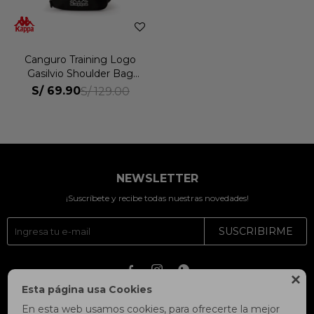
Canguro Training Logo
Gasilvio Shoulder Bag
Unisex
S/
69.90
S/
129.00
NEWSLETTER
¡Suscríbete y recibe todas nuestras novedades!
SUSCRIBIRME




Esta página usa Cookies
En esta web usamos cookies, para ofrecerte la mejor