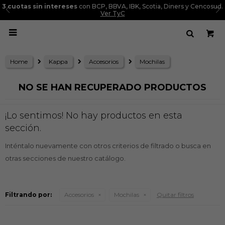
3 cuotas sin intereses
con BCP, BBVA, IBK, Scotia, Diners y Cencosud.
Ver TyC

Home
Kappa
Accesorios
Mochilas
NO SE HAN RECUPERADO PRODUCTOS
¡Lo sentimos! No hay productos en esta
sección.
Inténtalo nuevamente con otros criterios de filtrado o busca en
otras secciones de nuestro catálogo.
Filtrando por:
Accesorios
Mochilas
Quitar filtros