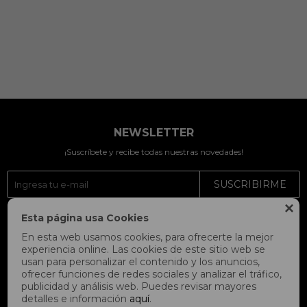
NEWSLETTER
¡Suscríbete y recibe todas nuestras novedades!
SUSCRIBIRME

Esta página usa Cookies



En esta web usamos cookies, para ofrecerte la mejor
experiencia online. Las cookies de este sitio web se
usan para personalizar el contenido y los anuncios,
ofrecer funciones de redes sociales y analizar el tráfico,
publicidad y análisis web. Puedes revisar mayores
detalles e información
aquí
.