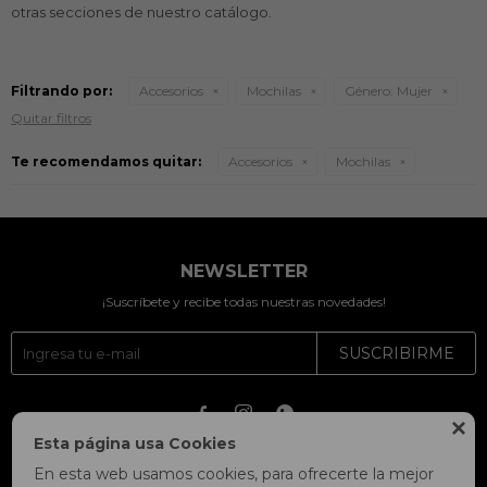
otras secciones de nuestro catálogo.
Filtrando por:
Accesorios
Mochilas
Género:
Mujer
Quitar filtros
Te recomendamos quitar:
Accesorios
Mochilas
NEWSLETTER
¡Suscríbete y recibe todas nuestras novedades!
SUSCRIBIRME




Esta página usa Cookies
En esta web usamos cookies, para ofrecerte la mejor