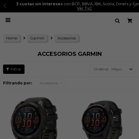
3 cuotas sin intereses
con BCP, BBVA, IBK, Scotia, Diners y Cencosud.
Ver TyC

Home
Garmin
Accesorios
ACCESORIOS GARMIN
Mayor precio
Filtrando por:
Accesorios