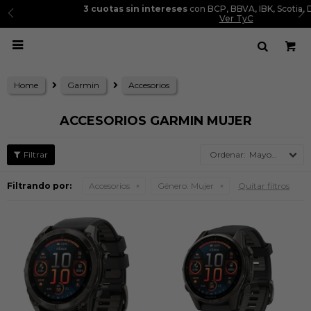
3 cuotas sin intereses
con BCP, BBVA, IBK, Scotia, Diners y Cencosud.
Ver TyC

Home
Garmin
Accesorios
ACCESORIOS GARMIN MUJER
Mayor precio
Filtrando por:
Accesorios
Género:
Mujer
Quitar filtros