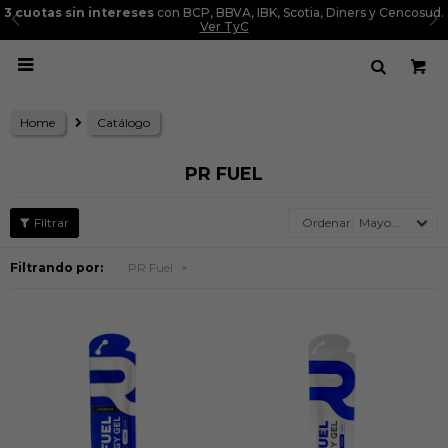
3 cuotas sin intereses
con BCP, BBVA, IBK, Scotia, Diners y Cencosud.
Ver TyC

Home
Catálogo
PR FUEL
Mayor precio
Filtrando por:
PR Fuel