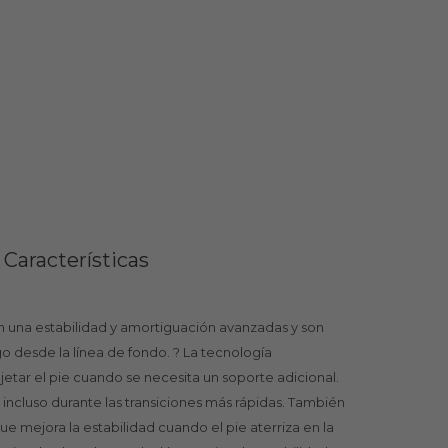
Características
 una estabilidad y amortiguación avanzadas y son
o desde la línea de fondo. ? La tecnología
tar el pie cuando se necesita un soporte adicional.
io incluso durante las transiciones más rápidas. También
e mejora la estabilidad cuando el pie aterriza en la