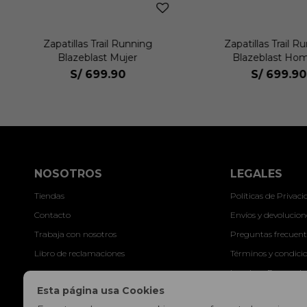
Zapatillas Trail Running
Zapatillas Trail R
Blazeblast Mujer
Blazeblast Ho
S/
699.90
S/
699.90
NOSOTROS
LEGALES
Tiendas
Políticas de Privac
Contacto
Envíos y devolucion
Trabaja con nosotros
Preguntas frecuent
Libro de reclamaciones
Términos y condici
Legales y Promocio
Esta página usa Cookies