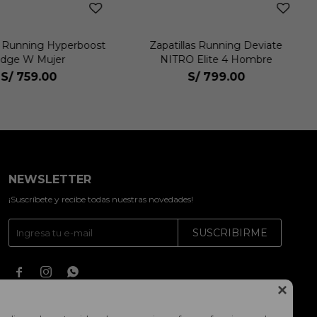
s Running Hyperboost
Zapatillas Running Deviate
dge W Mujer
NITRO Elite 4 Hombre
S/
759.00
S/
799.00
NEWSLETTER
¡Suscríbete y recibe todas nuestras novedades!
SUSCRIBIRME



