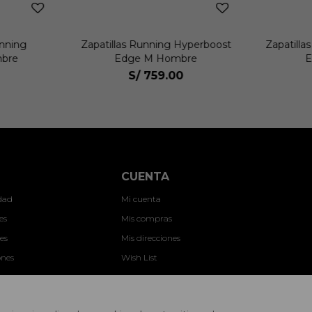
unning
Zapatillas Running Hyperboost
Zapatilla
mbre
Edge M Hombre
E
S/
759.00
CUENTA
idad
Mi cuenta
es
Mis compras
es
Mis direcciones
ones
Wish List
nes