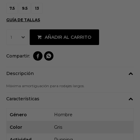
7.5
9.5
13
GUÍA DE TALLAS
AÑADIR AL CARRITO
1


Descripción
Máxima amortiguación para rodajes largos.
Características
Género
Hombre
Color
Gris
Actividad
Running