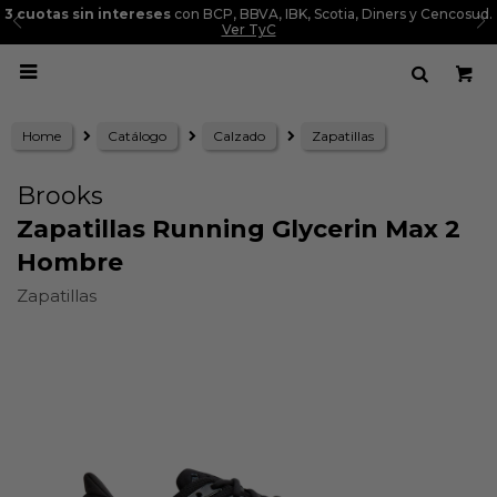
3 cuotas sin intereses
con BCP, BBVA, IBK, Scotia, Diners y Cencosud.
Ver TyC

Home
Catálogo
Calzado
Zapatillas
Brooks
Zapatillas Running Glycerin Max 2
Hombre
Zapatillas