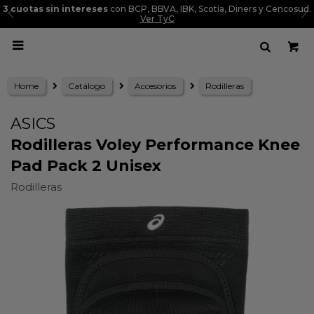
3 cuotas sin intereses
con BCP, BBVA, IBK, Scotia, Diners y Cencosud.
Ver TyC

Home
Catálogo
Accesorios
Rodilleras
ASICS
Rodilleras Voley Performance Knee
Pad Pack 2 Unisex
Rodilleras