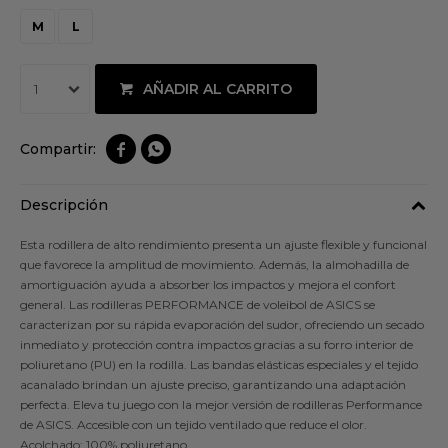
M
L
AÑADIR AL CARRITO
1


Descripción
Esta rodillera de alto rendimiento presenta un ajuste flexible y funcional
que favorece la amplitud de movimiento. Además, la almohadilla de
amortiguación ayuda a absorber los impactos y mejora el confort
general. Las rodilleras PERFORMANCE de voleibol de ASICS se
caracterizan por su rápida evaporación del sudor, ofreciendo un secado
inmediato y protección contra impactos gracias a su forro interior de
poliuretano (PU) en la rodilla. Las bandas elásticas especiales y el tejido
acanalado brindan un ajuste preciso, garantizando una adaptación
perfecta. Eleva tu juego con la mejor versión de rodilleras Performance
de ASICS. Accesible con un tejido ventilado que reduce el olor.
Acolchado: 100% poliuretano.