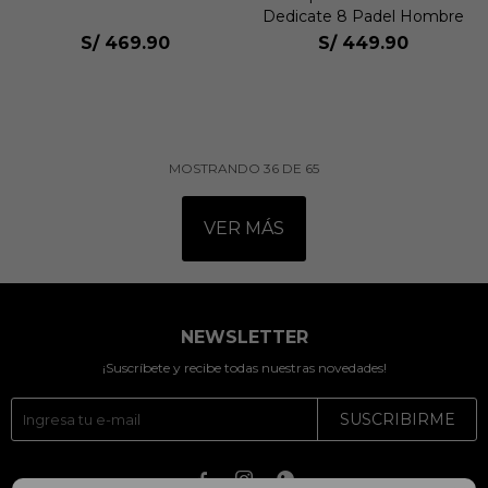
Dedicate 8 Padel Hombre
S/
469.90
S/
449.90
MOSTRANDO
36
DE
65
VER MÁS
NEWSLETTER
¡Suscríbete y recibe todas nuestras novedades!
SUSCRIBIRME


