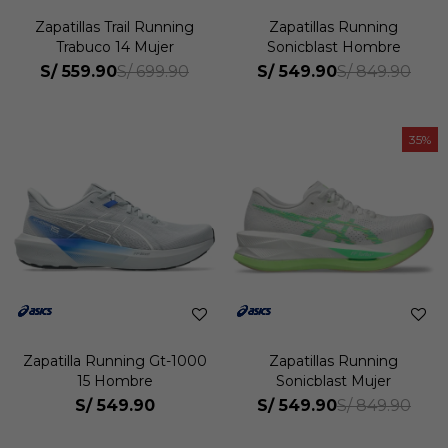
Zapatillas Trail Running
Zapatillas Running
Trabuco 14 Mujer
Sonicblast Hombre
S/
559.90
S/
549.90
S/
699.90
S/
849.90
35
Zapatilla Running Gt-1000
Zapatillas Running
15 Hombre
Sonicblast Mujer
S/
549.90
S/
549.90
S/
849.90