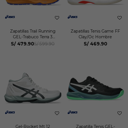
Zapatillas Trail Running
Zapatillas Tenis Game FF
GEL-Trabuco Terra 3
Clay/Oc Hombre
Hombre
S/
479.90
S/
469.90
S/
599.90
Gel-Rocket Mt 12
Zapatilla Tenis GEL-