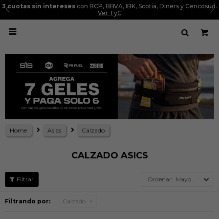
3 cuotas sin intereses
con BCP, BBVA, IBK, Scotia, Diners y Cencosud.
Ver TyC

Home
Asics
Calzado
CALZADO ASICS
Mayor precio
Filtrando por:
Calzado