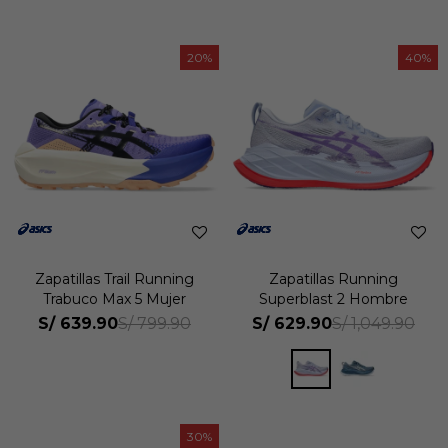
20
40
Zapatillas Trail Running
Zapatillas Running
Trabuco Max 5 Mujer
Superblast 2 Hombre
S/
639.90
S/
629.90
S/
799.90
S/
1,049.90
30