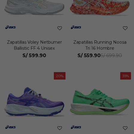
Zapatillas Voley Netburner
Zapatillas Running Noosa
Ballistic FF 4 Unisex
Tri 16 Hombre
S/
599.90
S/
559.90
S/
699.90
20
35