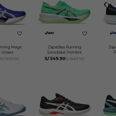
unning Magic
Zapatillas Running
Zap
 Unisex
Sonicblast Hombre
P
0
S/
549.90
S/
899.90
S/
849.90