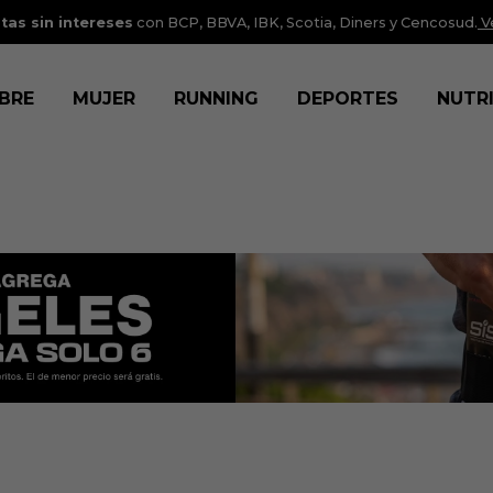
tas sin intereses
con BCP, BBVA, IBK, Scotia, Diners y Cencosud.
V
BRE
MUJER
RUNNING
DEPORTES
NUTR