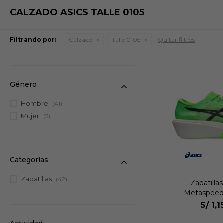
CALZADO ASICS TALLE 0105
Filtrando por:
Calzado
Talle 0105
Quitar filtros
Género
Hombre
(41)
Mujer
(5)
Categorías
Zapatillas
(42)
Zapatilla
Metaspeed
Uni
S/
1,
Actividad