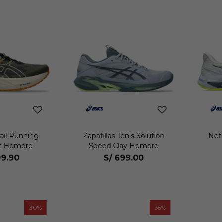
rail Running
Zapatillas Tenis Solution
Netb
st Hombre
Speed Clay Hombre
9.90
S/
699.00
30
35