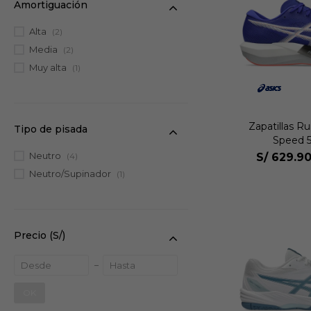
Amortiguación
Alta
(2)
Media
(2)
Muy alta
(1)
Zapatillas R
Tipo de pisada
Speed 5
Neutro
(4)
S/
629.9
Neutro/Supinador
(1)
Precio
(S/)
OK