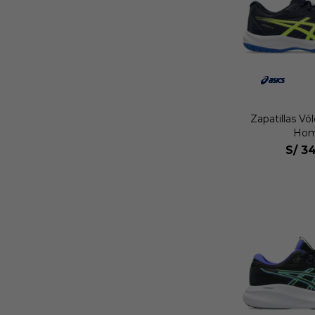
Zapatillas Vó
Hom
S/
34