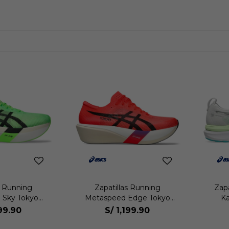
s Running
Zapatillas Running
Zap
 Sky Tokyo
Metaspeed Edge Tokyo
K
sex
Unisex
199.90
S/
1,199.90