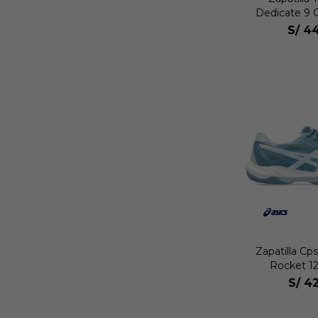
Dedicate 9 
S/
44
Zapatilla Cp
Rocket 1
S/
42