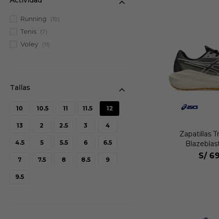
Running
(19)
Tenis
(7)
Voley
(11)
10
10.5
11
11.5
12
13
2
2.5
3
4
Zapatillas T
4.5
5
5.5
6
6.5
Blazebla
S/
69
7
7.5
8
8.5
9
9.5