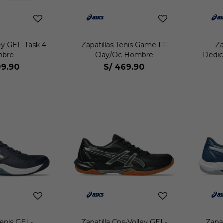
ley GEL-Task 4
Zapatillas Tenis Game FF
Za
bre
Clay/Oc Hombre
Dedic
9.90
S/
469.90
Tenis GEL-
Zapatilla Cps-Volley GEL-
Zapat