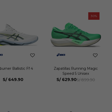
30
urner Ballistic Ff 4
Zapatillas Running Magic
Speed 5 Unisex
S/
649.90
S/
629.90
S/
899.90