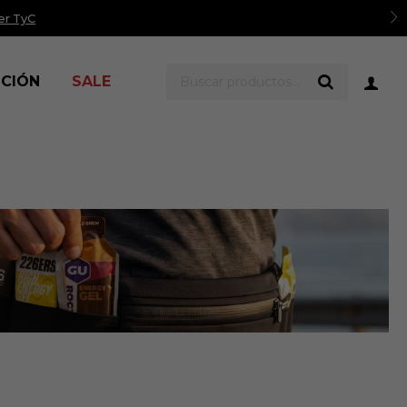
er TyC
ICIÓN
SALE