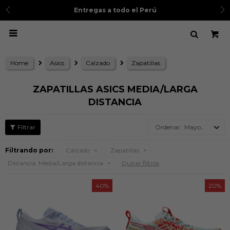
Entregas a todo el Perú

Home
Asics
Calzado
Zapatillas
ZAPATILLAS ASICS MEDIA/LARGA
DISTANCIA
Mayor precio
Filtrando por:
Calzado
Zapatillas
Distancia:
Media/Larga distancia
Quitar filtros
40
20