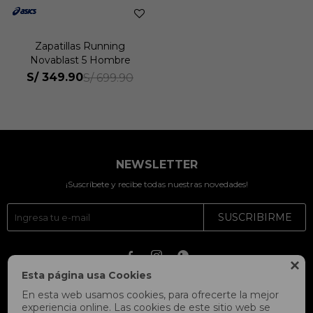
Zapatillas Running
Novablast 5 Hombre
S/
349.90
S/
699.90
NEWSLETTER
¡Suscríbete y recibe todas nuestras novedades!
SUSCRIBIRME




Esta página usa Cookies
En esta web usamos cookies, para ofrecerte la mejor
experiencia online. Las cookies de este sitio web se