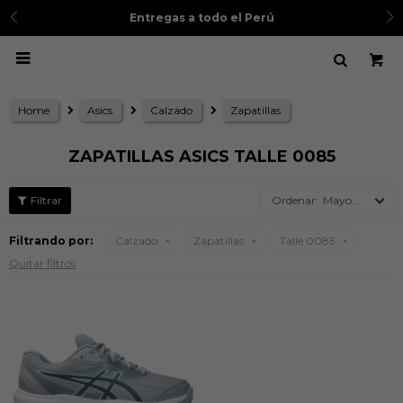
Entregas a todo el Perú

Home
Asics
Calzado
Zapatillas
ZAPATILLAS ASICS TALLE 0085
Mayor precio
Filtrando por:
Calzado
Zapatillas
Talle 0085
Quitar filtros