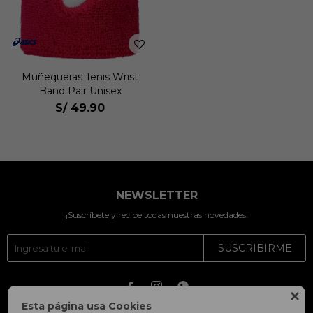
Muñequeras Tenis Wrist
Band Pair Unisex
S/
49.90
NEWSLETTER
¡Suscríbete y recibe todas nuestras novedades!
SUSCRIBIRME




Esta página usa Cookies