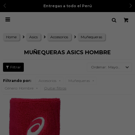
Entregas a todo el Perú

Home
Asics
Accesorios
Muñequeras
MUÑEQUERAS ASICS HOMBRE
Mayor precio
Filtrando por:
Accesorios
Muñequeras
Género:
Hombre
Quitar filtros