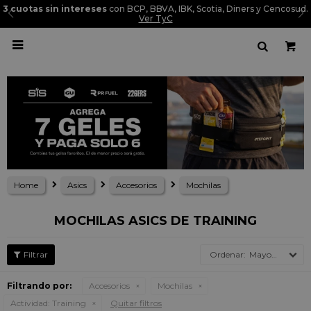
3 cuotas sin intereses
con BCP, BBVA, IBK, Scotia, Diners y Cencosud.
Ver TyC

Home
Asics
Accesorios
Mochilas
MOCHILAS ASICS DE TRAINING
Mayor precio
Filtrando por:
Accesorios
Mochilas
Actividad:
Training
Quitar filtros