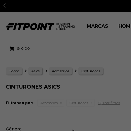
Entregas a todo el Pe
MARCAS
HOM
S/
0.00
Home
Asics
Accesorios
Cinturones
CINTURONES ASICS
Filtrando por:
Accesorios
Cinturones
Quitar filtros
Género