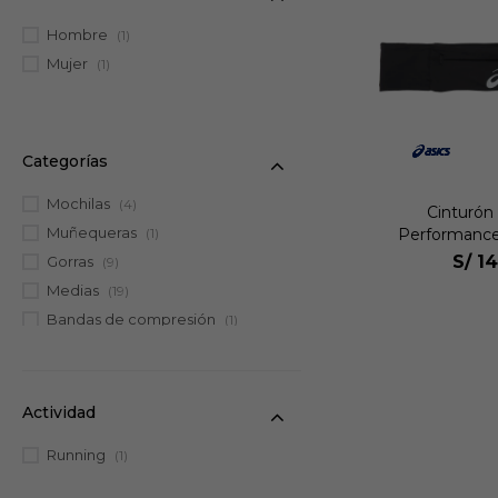
Hombre
(1)
Mujer
(1)
Categorías
Mochilas
(4)
Cinturón
Muñequeras
Performance
(1)
S/
14
Gorras
(9)
Medias
(19)
Bandas de compresión
(1)
Cinturones
(1)
Maletines
(1)
Canguros
(2)
Actividad
Rodilleras
(1)
Running
(1)